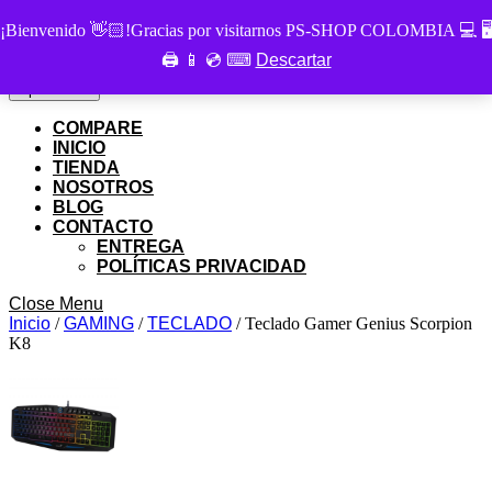
Skip
PS SHOP COLOMBIA
¡Bienvenido 👋🏻!Gracias por visitarnos PS-SHOP COLOMBIA 💻 🖥
to
🖨 📱 💿 ⌨
Descartar
Buscar
content
Buscar
por:
Skip
My
Cart
Open
Open Menu
to
Account
item
Menu
content
COMPARE
INICIO
TIENDA
NOSOTROS
BLOG
CONTACTO
ENTREGA
POLÍTICAS PRIVACIDAD
Close
Close Menu
Menu
Inicio
/
GAMING
/
TECLADO
/ Teclado Gamer Genius Scorpion
K8