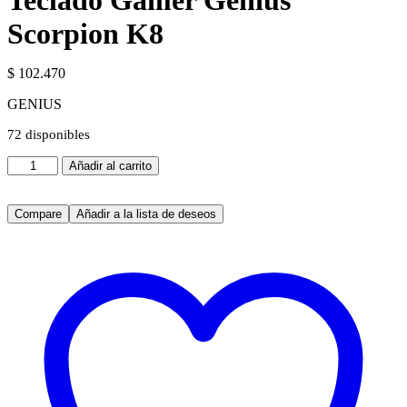
Teclado Gamer Genius
Scorpion K8
$
102.470
GENIUS
72 disponibles
Teclado
Añadir al carrito
Gamer
Genius
Scorpion
Compare
Añadir a la lista de deseos
K8
cantidad