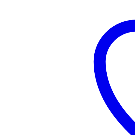
EMIX
H20
/
Sonido
Envolvente
7.1
/
RGB
/
Microfono
Ajustable
cantidad