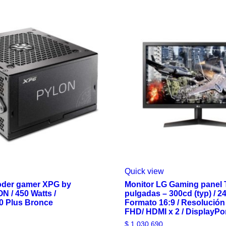
Quick view
oder gamer XPG by
Monitor LG Gaming panel 
 / 450 Watts /
pulgadas – 300cd (typ) / 2
80 Plus Bronce
Formato 16:9 / Resolución
FHD/ HDMI x 2 / DisplayPo
$
1.030.690