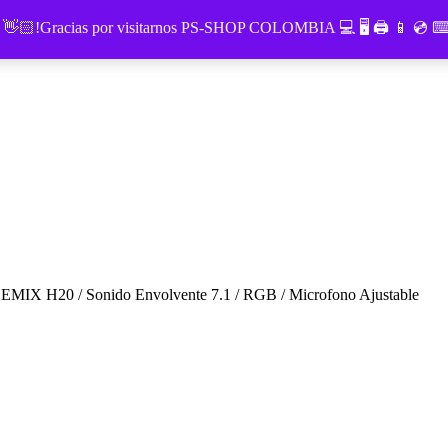
o 👋🏻!Gracias por visitarnos PS-SHOP COLOMBIA 💻 🖥 🖨 📱 💿
IX H20 / Sonido Envolvente 7.1 / RGB / Microfono Ajustable