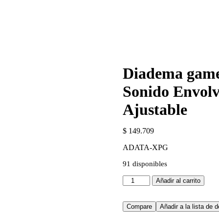
Diadema gam
Sonido Envolv
Ajustable
$
149.709
ADATA-XPG
91 disponibles
Diadema
Añadir al carrito
gamer
XPG
by
Compare
Añadir a la lista de 
ADATA