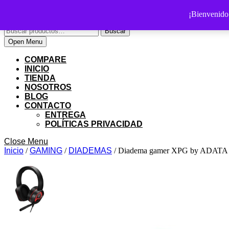
Skip
PS SHOP COLOMBIA
¡Bienvenid
to
Buscar
content
Buscar
por:
Skip
My
Cart
Open
Open Menu
to
Account
item
Menu
content
COMPARE
INICIO
TIENDA
NOSOTROS
BLOG
CONTACTO
ENTREGA
POLÍTICAS PRIVACIDAD
Close
Close Menu
Menu
Inicio
/
GAMING
/
DIADEMAS
/ Diadema gamer XPG by ADATA EM