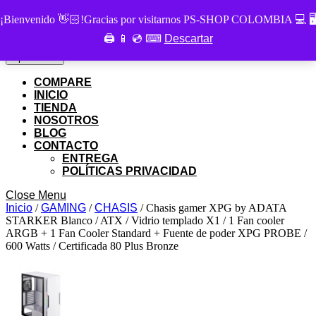
Skip
PS SHOP COLOMBIA
¡Bienvenido 👋🏻!Gracias por visitarnos PS-SHOP COLOMBIA 💻 🖥
to
🖨 📱 💿 ⌨
Descartar
Buscar
content
Buscar
por:
Skip
My
Cart
Open
Open Menu
to
Account
item
Menu
content
COMPARE
INICIO
TIENDA
NOSOTROS
BLOG
CONTACTO
ENTREGA
POLÍTICAS PRIVACIDAD
Close
Close Menu
Menu
Inicio
/
GAMING
/
CHASIS
/ Chasis gamer XPG by ADATA
STARKER Blanco / ATX / Vidrio templado X1 / 1 Fan cooler
ARGB + 1 Fan Cooler Standard + Fuente de poder XPG PROBE /
600 Watts / Certificada 80 Plus Bronze