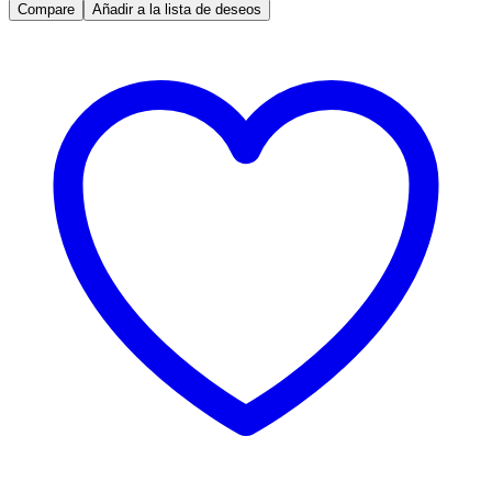
by
Compare
Añadir a la lista de deseos
ADATA
STARKER
Blanco
/
ATX
/
Vidrio
templado
X1
/
1
Fan
cooler
ARGB
+
1
Fan
Cooler
Standard
+
Fuente
de
poder
XPG