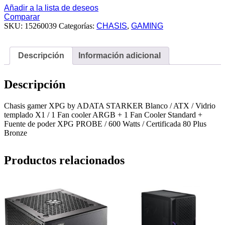
PROBE
Añadir a la lista de deseos
/
Comparar
600
SKU:
15260039
Categorías:
CHASIS
,
GAMING
Watts
/
Certificada
Descripción
Información adicional
80
Plus
Bronze
Descripción
cantidad
Chasis gamer XPG by ADATA STARKER Blanco / ATX / Vidrio
templado X1 / 1 Fan cooler ARGB + 1 Fan Cooler Standard +
Fuente de poder XPG PROBE / 600 Watts / Certificada 80 Plus
Bronze
Productos relacionados