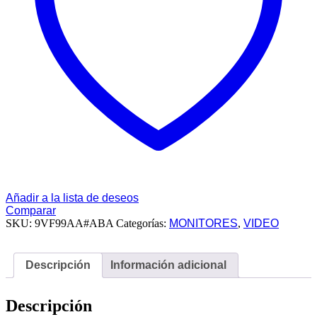
Gen
1
1
USB-
B
cantidad
Añadir a la lista de deseos
Comparar
SKU:
9VF99AA#ABA
Categorías:
MONITORES
,
VIDEO
Descripción
Información adicional
Descripción