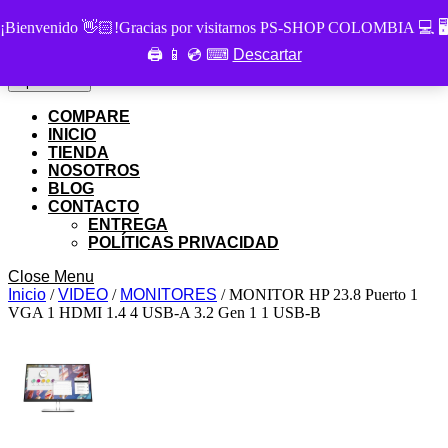
Skip
PS SHOP COLOMBIA
¡Bienvenido 👋🏻!Gracias por visitarnos PS-SHOP COLOMBIA 💻 🖥
to
🖨 📱 💿 ⌨
Descartar
Buscar
content
Buscar
por:
Skip
My
Cart
Open
Open Menu
to
Account
item
Menu
content
COMPARE
INICIO
TIENDA
NOSOTROS
BLOG
CONTACTO
ENTREGA
POLÍTICAS PRIVACIDAD
Close
Close Menu
Menu
Inicio
/
VIDEO
/
MONITORES
/ MONITOR HP 23.8 Puerto 1
VGA 1 HDMI 1.4 4 USB-A 3.2 Gen 1 1 USB-B