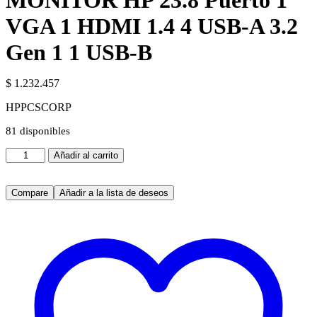
MONITOR HP 23.8 Puerto 1
VGA 1 HDMI 1.4 4 USB-A 3.2
Gen 1 1 USB-B
$
1.232.457
HPPCSCORP
81 disponibles
MONITOR
Añadir al carrito
HP
23.8
Puerto
Compare
Añadir a la lista de deseos
1
VGA
1
HDMI
1.4
4
USB-
A
3.2