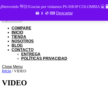
Skip
PS SHOP COLOMBIA
¡Bienvenido 👋🏻!Gracias por visitarnos PS-SHOP COLOMBIA 💻 🖥
to
🖨 📱 💿 ⌨
Descartar
Buscar
content
Buscar
por:
Skip
My
Cart
Open
Open Menu
to
Account
item
Menu
content
COMPARE
INICIO
TIENDA
NOSOTROS
BLOG
CONTACTO
ENTREGA
POLÍTICAS PRIVACIDAD
Close
Close Menu
Menu
Inicio
/ VIDEO
VIDEO