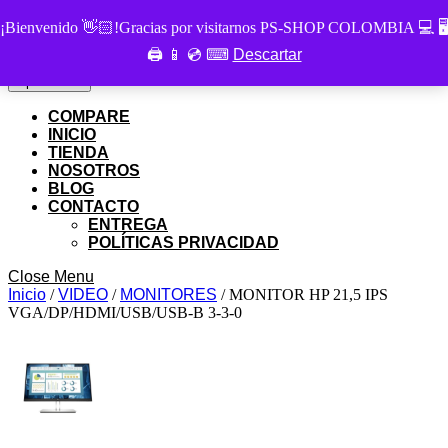
Skip
PS SHOP COLOMBIA
¡Bienvenido 👋🏻!Gracias por visitarnos PS-SHOP COLOMBIA 💻 🖥
to
🖨 📱 💿 ⌨
Descartar
Buscar
content
Buscar
por:
Skip
My
Cart
Open
Open Menu
to
Account
item
Menu
content
COMPARE
INICIO
TIENDA
NOSOTROS
BLOG
CONTACTO
ENTREGA
POLÍTICAS PRIVACIDAD
Close
Close Menu
Menu
Inicio
/
VIDEO
/
MONITORES
/ MONITOR HP 21,5 IPS
VGA/DP/HDMI/USB/USB-B 3-3-0