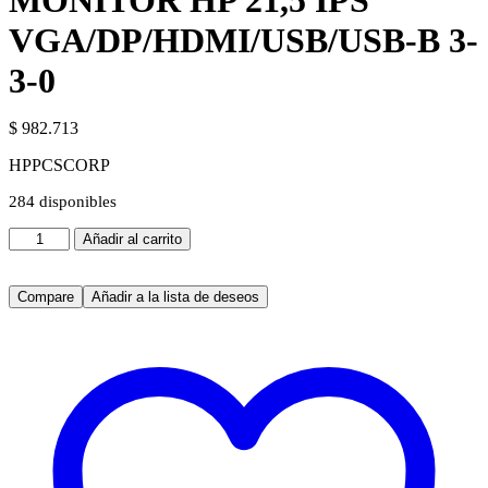
MONITOR HP 21,5 IPS
VGA/DP/HDMI/USB/USB-B 3-
3-0
$
982.713
HPPCSCORP
284 disponibles
MONITOR
Añadir al carrito
HP
21,5
IPS
Compare
Añadir a la lista de deseos
VGA/DP/HDMI/USB/USB-
B
3-
3-
0
cantidad