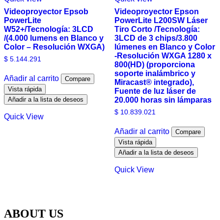
Videoproyector Epsob
Videoproyector Epson
PowerLite
PowerLite L200SW Láser
W52+/Tecnología: 3LCD
Tiro Corto /Tecnología:
/(4.000 lumens en Blanco y
3LCD de 3 chips/3.800
Color – Resolución WXGA)
lúmenes en Blanco y Color
-Resolución WXGA 1280 x
$
5.144.291
800(HD) (proporciona
soporte inalámbrico y
Añadir al carrito
Compare
Miracast® integrado),
Vista rápida
Fuente de luz láser de
Añadir a la lista de deseos
20.000 horas sin lámparas
$
10.839.021
Quick View
Añadir al carrito
Compare
Vista rápida
Añadir a la lista de deseos
Quick View
ABOUT US