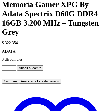
Memoria Gamer XPG By
Adata Spectrix D60G DDR4
16GB 3.200 MHz – Tungsten
Grey
$
322.354
ADATA
3 disponibles
Memoria
Añadir al carrito
Gamer
XPG
By
Compare
Añadir a la lista de deseos
Adata
Spectrix
D60G
DDR4
16GB
3.200