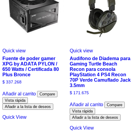
Quick view
Quick view
Fuente de poder gamer
Audifono de Diadema para
XPG by ADATA PYLON /
Gaming Turtle Beach
650 Watts / Certificada 80
Recon para consola
Plus Bronce
PlayStation 4 PS4 Recon
70P Verde Camuflado Jack
$
337.268
3.5mm
$
171.675
Añadir al carrito
Compare
Vista rápida
Añadir al carrito
Compare
Añadir a la lista de deseos
Vista rápida
Quick View
Añadir a la lista de deseos
Quick View