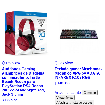
Quick view
Quick view
Audífonos Gaming
Teclado gamer Membrana-
Alámbricos de Diadema
Mecanico XPG by ADATA
con micrófono, Turtle
INFAREX K10 / RGB
Beach Recon para
$
140.986
PlayStation PS4 Recon
70P, color Midnight Red,
Añadir al carrito
Compare
Jack 3.5mm
Vista rápida
$
172.572
Añadir a la lista de deseos