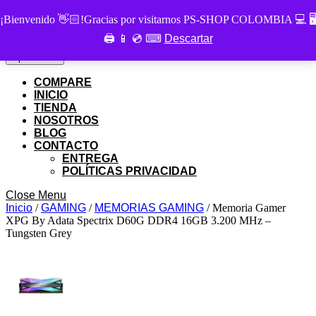
Skip
PS SHOP COLOMBIA
¡Bienvenido 👋🏻!Gracias por visitarnos PS-SHOP COLOMBIA 💻 🖥
to
🖨 📱 💿 ⌨
Descartar
Buscar
content
Buscar
por:
Skip
My
Cart
Open
Open Menu
to
Account
item
Menu
content
COMPARE
INICIO
TIENDA
NOSOTROS
BLOG
CONTACTO
ENTREGA
POLÍTICAS PRIVACIDAD
Close
Close Menu
Menu
Inicio
/
GAMING
/
MEMORIAS GAMING
/ Memoria Gamer
XPG By Adata Spectrix D60G DDR4 16GB 3.200 MHz –
Tungsten Grey