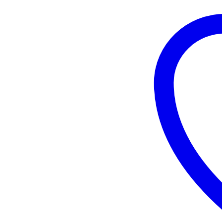
512n
2.5in
Hot-
plug
Hard
Drive
R640/R740
cantidad