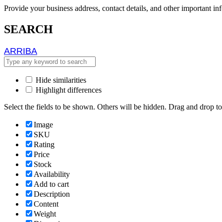
Provide your business address, contact details, and other important in
SEARCH
ARRIBA
ARRIBA
Hide similarities
Highlight differences
Select the fields to be shown. Others will be hidden. Drag and drop to
Image
SKU
Rating
Price
Stock
Availability
Add to cart
Description
Content
Weight