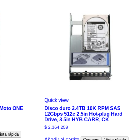
Quick view
 Moto ONE
Disco duro 2.4TB 10K RPM SAS
12Gbps 512e 2.5in Hot-plug Hard
Drive, 3.5in HYB CARR, CK
$
2.364.259
ista rápida
Añadir al carrito
Compare
Vista rápida