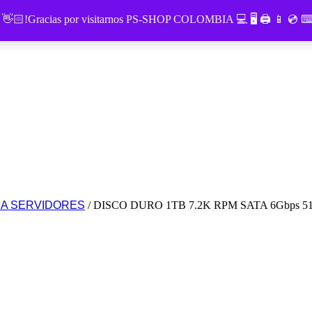
o 👋🏻!Gracias por visitarnos PS-SHOP COLOMBIA 💻 🖥 🖨 📱 💿
RA SERVIDORES
/ DISCO DURO 1TB 7.2K RPM SATA 6Gbps 512n 