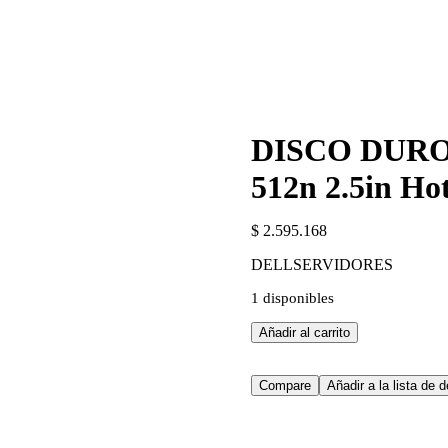
DISCO DURO 
512n 2.5in Ho
$
2.595.168
DELLSERVIDORES
1 disponibles
DISCO
Añadir al carrito
DURO
1TB
7.2K
Compare
Añadir a la lista de 
RPM
SATA
6Gbps