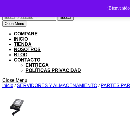
Skip
PS SHOP COLOMBIA
¡Bienvenid
to
Buscar
content
Buscar
por:
Skip
My
Cart
Open
Open Menu
to
Account
item
Menu
content
COMPARE
INICIO
TIENDA
NOSOTROS
BLOG
CONTACTO
ENTREGA
POLÍTICAS PRIVACIDAD
Close
Close Menu
Menu
Inicio
/
SERVIDORES Y ALMACENAMIENTO
/
PARTES PA