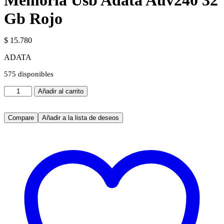
Memoria Usb Adata Auv240 32
Gb Rojo
$
15.780
ADATA
575 disponibles
Memoria
Añadir al carrito
Usb
Adata
Auv240
Compare
Añadir a la lista de deseos
32
Gb
Rojo
cantidad