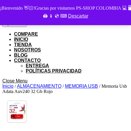
Skip
PS SHOP COLOMBIA
¡Bienvenido 👋🏻!Gracias por visitarnos PS-SHOP COLOMBIA 💻 🖥
to
🖨 📱 💿 ⌨
Descartar
Buscar
content
Buscar
por:
Skip
My
Cart
Open
Open Menu
to
Account
item
Menu
content
COMPARE
INICIO
TIENDA
NOSOTROS
BLOG
CONTACTO
ENTREGA
POLÍTICAS PRIVACIDAD
Close
Close Menu
Menu
Inicio
/
ALMACENAMIENTO
/
MEMORIA USB
/ Memoria Usb
Adata Auv240 32 Gb Rojo