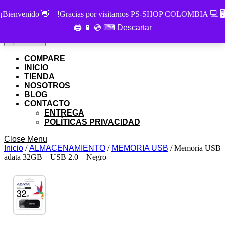
Skip
PS SHOP COLOMBIA
¡Bienvenido 👋🏻!Gracias por visitarnos PS-SHOP COLOMBIA 💻 🖥
to
🖨 📱 💿 ⌨
Descartar
Buscar
content
Buscar
por:
Skip
My
Cart
Open
Open Menu
to
Account
item
Menu
content
COMPARE
INICIO
TIENDA
NOSOTROS
BLOG
CONTACTO
ENTREGA
POLÍTICAS PRIVACIDAD
Close
Close Menu
Menu
Inicio
/
ALMACENAMIENTO
/
MEMORIA USB
/ Memoria USB
adata 32GB – USB 2.0 – Negro