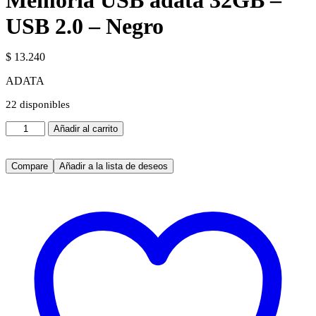
Memoria USB adata 32GB –
USB 2.0 – Negro
$
13.240
ADATA
22 disponibles
Memoria
Añadir al carrito
USB
adata
32GB
Compare
Añadir a la lista de deseos
-
USB
2.0
-
Negro
cantidad