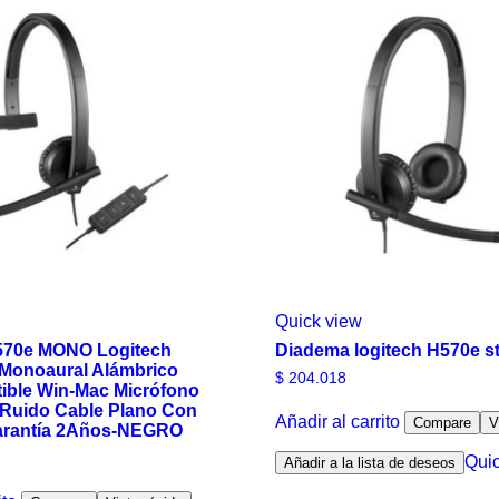
Quick view
70e MONO Logitech
Diadema logitech H570e s
 Monoaural Alámbrico
$
204.018
ble Win-Mac Micrófono
Ruido Cable Plano Con
Añadir al carrito
Compare
V
arantía 2Años-NEGRO
Qui
Añadir a la lista de deseos