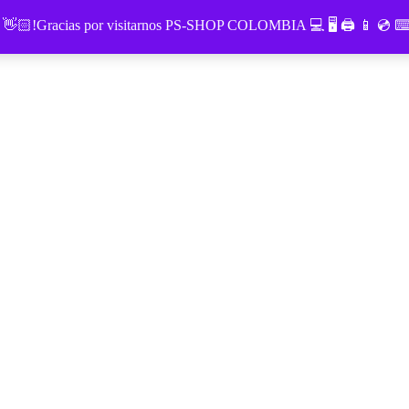
o 👋🏻!Gracias por visitarnos PS-SHOP COLOMBIA 💻 🖥 🖨 📱 💿