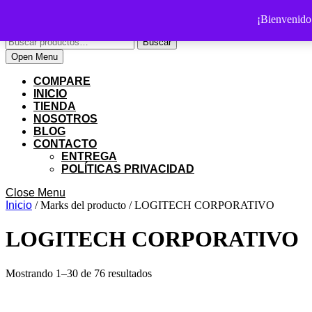
Skip
PS SHOP COLOMBIA
¡Bienvenid
to
Buscar
content
Buscar
por:
Skip
My
Cart
Open
Open Menu
to
Account
item
Menu
content
COMPARE
INICIO
TIENDA
NOSOTROS
BLOG
CONTACTO
ENTREGA
POLÍTICAS PRIVACIDAD
Close
Close Menu
Menu
Inicio
/ Marks del producto / LOGITECH CORPORATIVO
LOGITECH CORPORATIVO
Ordenado
Mostrando 1–30 de 76 resultados
por
precio:
bajo