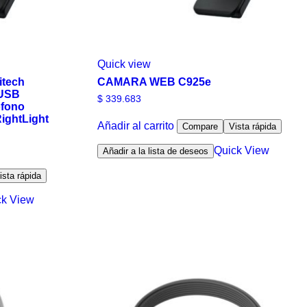
Quick view
tech
CAMARA WEB C925e
 USB
$
339.683
ófono
ightLight
Añadir al carrito
Compare
Vista rápida
Quick View
Añadir a la lista de deseos
ista rápida
ck View