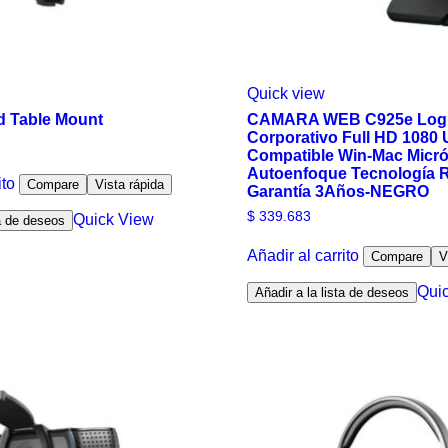
Quick view
d Table Mount
CAMARA WEB C925e Logi
Corporativo Full HD 1080
Compatible Win-Mac Micr
Autoenfoque Tecnología R
ito
Compare
Vista rápida
Garantía 3Años-NEGRO
$
339.683
Quick View
ta de deseos
Añadir al carrito
Compare
V
Qui
Añadir a la lista de deseos