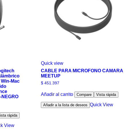
Quick view
gitech
CABLE PARA MICROFONO CAMARA
alámbrico
MEETUP
 Win-Mac
$
451.397
ido
ance
Añadir al carrito
Compare
Vista rápida
os-NEGRO
Quick View
Añadir a la lista de deseos
ista rápida
ck View