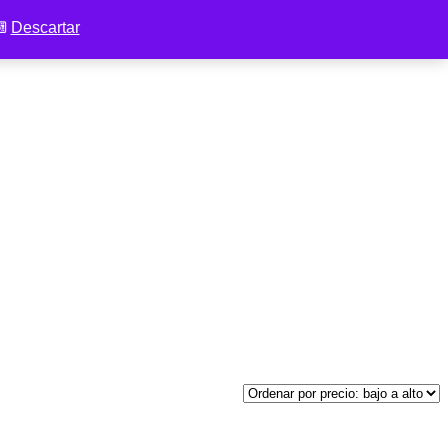
 ⌨
Descartar