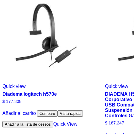
a
alto
Quick view
Quick view
Diadema logitech h570e
DIADEMA H5
Corporativo
$
177.808
USB Compati
Suspensión 
Añadir al carrito
Compare
Vista rápida
Controles G
$
187.247
Quick View
Añadir a la lista de deseos