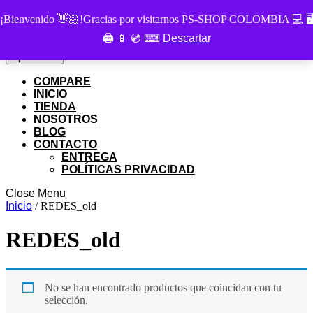
Skip
PS SHOP COLOMBIA
¡Bienvenido 👋🏻!Gracias por visitarnos PS-SHOP COLOMBIA 💻 🖥
to
🖨 📱 💿 ⌨
Descartar
Buscar
content
Buscar
por:
Skip
My
Cart
Open
Open Menu
to
Account
item
Menu
content
COMPARE
INICIO
TIENDA
NOSOTROS
BLOG
CONTACTO
ENTREGA
POLÍTICAS PRIVACIDAD
Close
Close Menu
Menu
Inicio
/ REDES_old
REDES_old
No se han encontrado productos que coincidan con tu
selección.