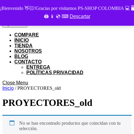
Skip
PS SHOP COLOMBIA
¡Bienvenido 👋🏻!Gracias por visitarnos PS-SHOP COLOMBIA 💻 🖥
to
🖨 📱 💿 ⌨
Descartar
Buscar
content
Buscar
por:
Skip
My
Cart
Open
Open Menu
to
Account
item
Menu
content
COMPARE
INICIO
TIENDA
NOSOTROS
BLOG
CONTACTO
ENTREGA
POLÍTICAS PRIVACIDAD
Close
Close Menu
Menu
Inicio
/ PROYECTORES_old
PROYECTORES_old
No se han encontrado productos que coincidan con tu
selección.