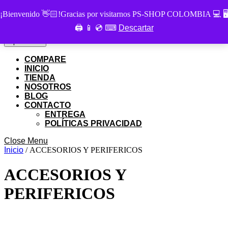
Skip
PS SHOP COLOMBIA
¡Bienvenido 👋🏻!Gracias por visitarnos PS-SHOP COLOMBIA 💻 🖥
to
🖨 📱 💿 ⌨
Descartar
Buscar
content
Buscar
por:
Skip
My
Cart
Open
Open Menu
to
Account
item
Menu
content
COMPARE
INICIO
TIENDA
NOSOTROS
BLOG
CONTACTO
ENTREGA
POLÍTICAS PRIVACIDAD
Close
Close Menu
Menu
Inicio
/ ACCESORIOS Y PERIFERICOS
ACCESORIOS Y
PERIFERICOS